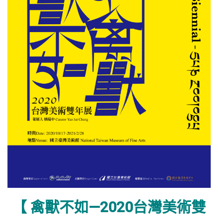
【 禽獸不如—2020台灣美術雙