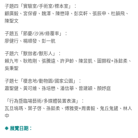
子題四「實驗室/手術室/標本室」：
顧廣毅、宮保睿、魏澤、陳懋璋、彭奕軒、張辰申、杜韻飛、
陳聖文
子題五「節慶/沙洲/綠覆率」：
廖健行、楊順發、彭一航
子題六「獸倣者/獸形人」：
賴九岑、耿晧剛、張騰遠、許尹齡、陳昱凱、圖顥程+孫懿柔、
吳秉聖
子題七「棲息地/動物園/國家公園」：
蕭聖健、黃可維、孫培懋、潘信華、曾建穎、顏妤庭
「行為暨臨場藝術/多媒體裝置表演」：
瓦旦塢瑪、葉子啓、孫懿柔、傅雅雯+周書毅、鬼丘鬼鏟、林人
中
❉ 展覽日期：