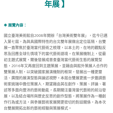
年展 】
❉ 展覽內容：
國立臺灣美術館自2008年開辦「台灣美術雙年展」，迄今已邁
入第七屆，為與具國際特性的台北雙年展做出定位區隔，台雙
展一直聚焦於臺灣當代藝術之梳理，以本土的、在地的觀點反
思及回應全球化情境下的當代藝術語境。在策展機制上，從最
初主題式展覽，爾後發展成普查臺灣當代藝術生態的展覽型
態，2016年又再度回到主題策展，並藉由與館外策展人合作的
雙策展人制，以突破國家展演機制的框架，發展出一種更靈
活、廣闊的展演型態與論述視野。本屆台雙展更進一步邀請藝
術家姚瑞中擔任策展人，期望藉由其在創作、策展、評論、著
述等多面向豐沛的藝術動能，長期關注臺灣當代藝術的前沿發
展，以及結合場所與歷史反思的創作型態，將策展作為一種創
作行為或方法，與參展藝術家展開更密切的對話關係，為本次
台雙展開拓出新的藝術經驗與策展模式。