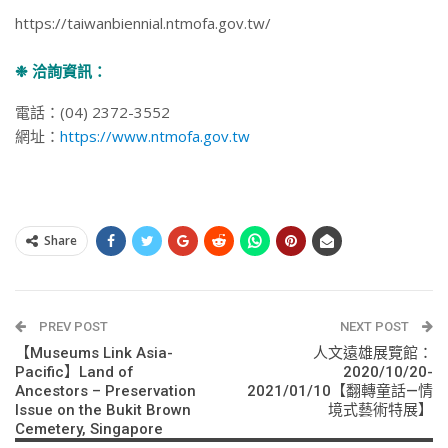
https://taiwanbiennial.ntmofa.gov.tw/
❉ 洽詢資訊：
電話：(04) 2372-3552
網址：
https://www.ntmofa.gov.tw
Share
PREV POST
NEXT POST
【Museums Link Asia-
人文遠雄展覽館：
Pacific】Land of
2020/10/20-
Ancestors – Preservation
2021/01/10【翻轉童話—情
Issue on the Bukit Brown
境式藝術特展】
Cemetery, Singapore