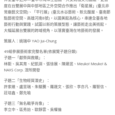
度在台雙展中與中部地區之外空間合作推出「衛星展」(臺北非
常廟藝文空間)、「平行展」(臺北水谷藝術、新北酸屋、臺南節
點藝術空間、高雄河南8號)，以國美館為核心，串連全臺各地
藝術行動與實踐，試圖以新的策展型態，讓藝術走出美術館，
大幅延展台雙展的跨域視角，以落實臺灣在地藝術的發展。
策展人：姚瑞中 YAO Jui-Chung
49組參展藝術家完整名單(依展覽子題分類):
子題一「獻祭與救贖」：
林鉅、吳其育、紀凱淵、張徐展、陳建泯、Meuko! Meuko! &
NAXS Corp. 涅所開發
子題二「生物經貿潛史」：
許家維、盧昱瑞、朱駿騰、羅晟文、張欣、李亦凡、羅智信、
莊培鑫、鄭先喻
子題三「無名戰爭肖像」：
李立中、區秀詒、歐靜雲、吳權倫