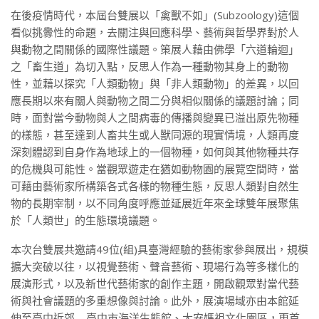
在後疫情時代，本屆台雙展以「禽獸不如」(Subzoology)這個
看似挑釁性的命題，去關注與回應科學、藝術與哲學界對於人
與動物之間關係的國際性議題。策展人藉由佛學「六道輪迴」
之「畜生道」為切入點，反思人作為一種動物其身上的動物
性，並藉以探究「人類動物」與「非人類動物」的差異，以回
應長期以來有關人與動物之間二分與相似關係的議題討論；同
時，面對當今動物與人之間病毒的傳播與變異已溢出原先物種
的樣態，甚至達到人畜共生或人獸同源的現實情境，人類再度
深刻體認到自身作為地球上的一個物種，如何與其他物種共存
的危機與可能性。當觀眾遊走在猶如動物園的展覽空間時，當
可藉由藝術家所構築各式各樣的物種生態，反思人類對自然生
物的長期宰制，以不同角度呼應並延展近年來全球雙年展聚焦
於「人類世」的生態環境議題。
本次台雙展共邀請49位(組)具臺灣經驗的藝術家參與展出，規模
擴大突破以往，以視覺藝術、聲音藝術、現場行為等多樣化的
展演形式，以及新世代藝術家的創作主題，開啟觀眾對當代藝
術與社會議題的多重想像與討論。此外，展演場域亦由本館延
伸至臺中近郊—臺中市海洋生態館、大安媽祖文化園區，更首