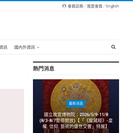
會員註冊
／
我是會員
／
English
資訊
國內外資訊
熱門消息
最新消息
國立故宮博物院：2026/5/9-11/8
(8/3-8/7暫停開放)【「《龍藏經》-皇
權. 信仰. 藝術的盛世交響」特展】