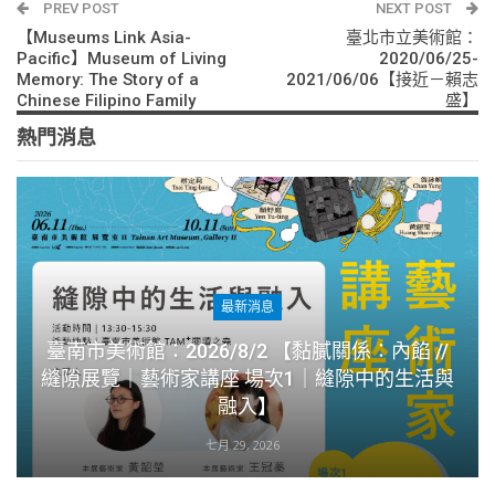
PREV POST
NEXT POST
【Museums Link Asia-
臺北市立美術館：
Pacific】Museum of Living
2020/06/25-
Memory: The Story of a
2021/06/06【接近－賴志
Chinese Filipino Family
盛】
熱門消息
最新消息
臺南市美術館：2026/8/2 【黏膩關係：內餡 //
縫隙展覽｜藝術家講座 場次1｜縫隙中的生活與
融入】
七月 29, 2026