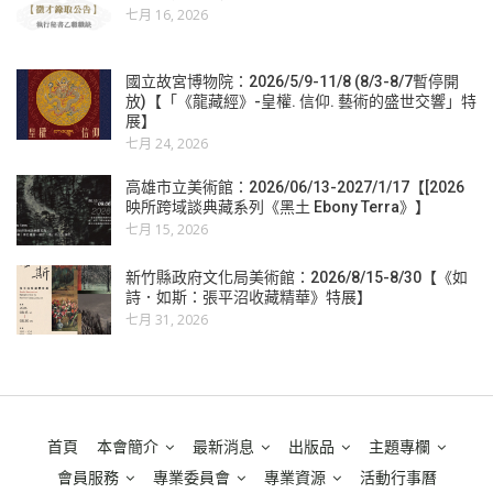
七月 16, 2026
國立故宮博物院：2026/5/9-11/8 (8/3-8/7暫停開
放)【「《龍藏經》-皇權. 信仰. 藝術的盛世交響」特
展】
七月 24, 2026
高雄市立美術館：2026/06/13-2027/1/17【[2026
映所跨域談典藏系列《黑土 Ebony Terra》】
七月 15, 2026
新竹縣政府文化局美術館：2026/8/15-8/30【《如
詩．如斯：張平沼收藏精華》特展】
七月 31, 2026
首頁
本會簡介
最新消息
出版品
主題專欄
會員服務
專業委員會
專業資源
活動行事曆