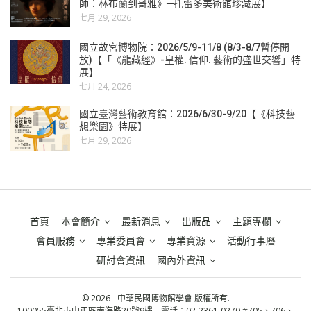
師：林布蘭到哥雅》─托雷多美術館珍藏展】
七月 29, 2026
國立故宮博物院：2026/5/9-11/8 (8/3-8/7暫停開
放)【「《龍藏經》-皇權. 信仰. 藝術的盛世交響」特
展】
七月 24, 2026
國立臺灣藝術教育館：2026/6/30-9/20【《科技藝
想樂園》特展】
七月 29, 2026
首頁
本會簡介
最新消息
出版品
主題專欄
會員服務
專業委員會
專業資源
活動行事曆
研討會資訊
國內外資訊
© 2026 - 中華民國博物館學會 版權所有.
100055臺北市中正區南海路20號9樓 電話：02-2361-0270 #705、706、