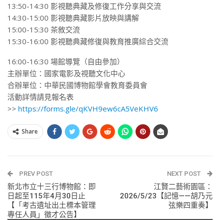
13:50-14:30
影視聽
典藏及修復工作分享與交流
14:30-15:00
影視聽
典藏影片放映與講解
15:00-15:30 茶敘交流
15:30-16:00
影視聽
典藏修復與教育推廣綜合交流
16:00-16:30 場館導覽（自由參加）
主辦單位：國家電影及視聽文化中心
合辦單位：中華民國博物館學會教育委員會
活動詳情請見報名表
>>
https://forms.gle/qKVH9ew6cA5VeKHV6
Share
PREV POST
NEXT POST
新北市立十三行博物館：即
江賢二藝術園區：
日起至115年4月30日止
2026/5/23【記憶——胡乃元
【「考古遺址出土標本管理
弦樂四重奏】
專任人員」徵才公告】