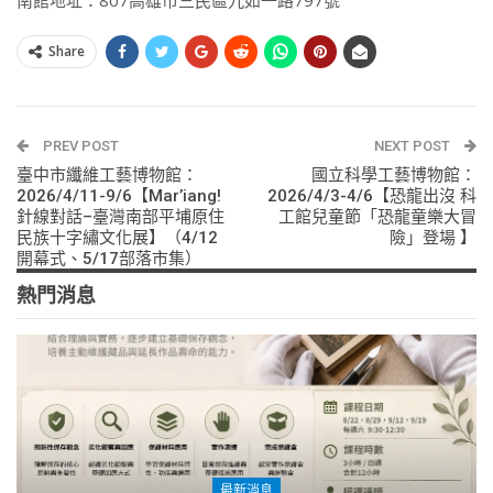
Share
PREV POST
NEXT POST
臺中市纖維工藝博物館：
國立科學工藝博物館：
2026/4/11-9/6【Mar’iang!
2026/4/3-4/6【恐龍出沒 科
針線對話–臺灣南部平埔原住
工館兒童節「恐龍童樂大冒
民族十字繡文化展】（4/12
險」登場 】
開幕式、5/17部落市集）
熱門消息
最新消息