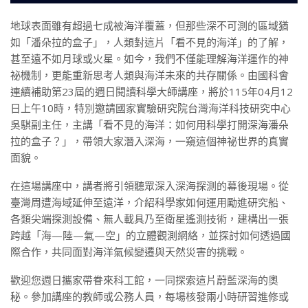
地球表面雖有超過七成被海洋覆蓋，但那些深不可測的區域猶
如「潘朵拉的盒子」，人類對這片「看不見的海洋」的了解，
甚至遠不如月球或火星。如今，我們不僅能理解海洋運作的神
祕機制，更能重新思考人類與海洋未來的共存關係。由國科會
連續補助第23屆的週日閱讀科學大師講座，將於115年04月12
日上午10時，特別邀請國家實驗研究院台灣海洋科技研究中心
吳騏副主任，主講「看不見的海洋：如何用科學打開深海潘朵
拉的盒子？」，帶領大家潛入深海，一窺這個神祕世界的真實
面貌。
在這場講座中，講者將引領聽眾深入深海探測的幕後現場。從
臺灣周遭海域延伸至遠洋，介紹科學家如何運用勵進研究船、
各類尖端探測設備、無人載具乃至衛星遙測技術，建構出一張
跨越「海—陸—氣—空」的立體觀測網絡，並探討如何透過國
際合作，共同面對海洋氣候變遷與天然災害的挑戰。
歡迎您週日攜家帶眷來科工館，一同探索這片蔚藍深海的奧
秘。參加講座的教師或公務人員，每場核發兩小時研習進修或