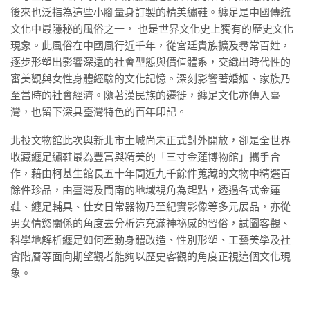
後來也泛指為這些小腳量身訂製的精美繡鞋。纏足是中國傳統
文化中最隱秘的風俗之一， 也是世界文化史上獨有的歷史文化
現象。此風俗在中國風行近千年，從宮廷貴族擴及尋常百姓，
逐步形塑出影響深遠的社會型態與價值體系，交織出時代性的
審美觀與女性身體經驗的文化記憶。深刻影響著婚姻、家族乃
至當時的社會經濟。隨著漢民族的遷徙，纏足文化亦傳入臺
灣，也留下深具臺灣特色的百年印記。
北投文物館此次與新北市土城尚未正式對外開放，卻是全世界
收藏纏足繡鞋最為豐富與精美的「三寸金蓮博物館」攜手合
作，藉由柯基生館長五十年間近九千餘件蒐藏的文物中精選百
餘件珍品，由臺灣及閩南的地域視角為起點，透過各式金蓮
鞋、纏足輔具、仕女日常器物乃至紀實影像等多元展品，亦從
男女情慾關係的角度去分析這充滿神祕感的習俗，試圖客觀、
科學地解析纏足如何牽動身體改造、性別形塑、工藝美學及社
會階層等面向期望觀者能夠以歷史客觀的角度正視這個文化現
象。