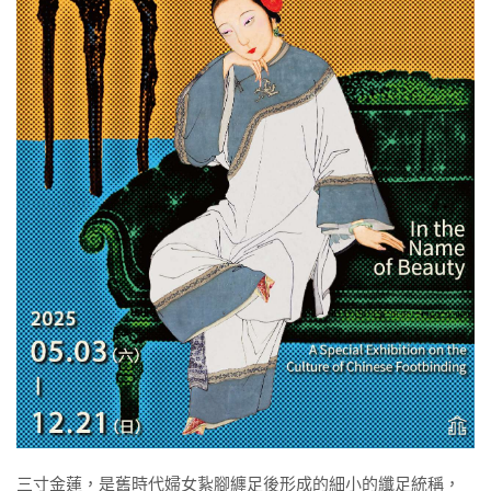
三寸金蓮，是舊時代婦女紥腳纏足後形成的細小的纖足統稱，