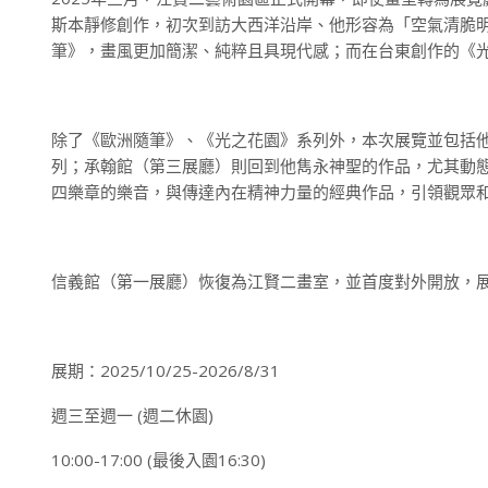
斯本靜修創作，初次到訪大西洋沿岸、他形容為「空氣清脆
筆》，畫風更加簡潔、純粹且具現代感；而在台東創作的《
除了《歐洲隨筆》、《光之花園》系列外，本次展覽並包括
列；承翰館（第三展廳）則回到他雋永神聖的作品，尤其動
四樂章的樂音，與傳達內在精神力量的經典作品，引領觀眾
信義館（第一展廳）恢復為江賢二畫室，並首度對外開放，
展期：2025/10/25-2026/8/31
週三至週一 (週二休園)
10:00-17:00 (最後入園16:30)