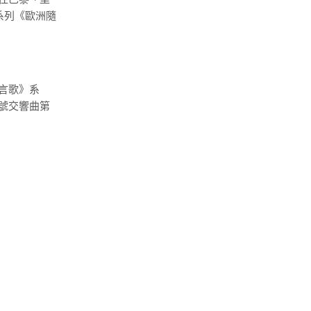
系列《歐洲隨
言歌》系
號交響曲第