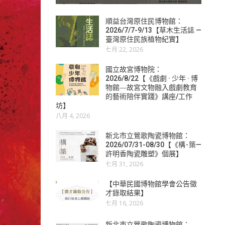
順益台灣原住民博物館：
2026/7/7-9/13【草木生活誌 —
臺灣原住民族植物紀實】
七月 22, 2026
國立故宮博物院：
2026/8/22【《戲劇 · 少年 · 博
物館―故宮文物融入戲劇教育
的藝術陪伴實踐》講座/工作
坊】
八月 4, 2026
新北市立鶯歌陶瓷博物館：
2026/07/31-08/30【《構･築—
許明香陶瓷雕塑》個展】
七月 31, 2026
【中華民國博物館學會公告徵
才錄取結果】
七月 16, 2026
新北市立鶯歌陶瓷博物館：