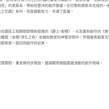
明亮」的里斯本，帶給他豐沛的創作靈感。在巴黎和里斯本完成的一
光之花園》系列，則是靈動有力，充滿了能量。
他在園區工程期間即開始發展的《爵士/金樽》，以及重新創作的《無
態雕塑〈金樽/淨化之夜〉坐鎮如教堂的神聖空間中，伴隨著馬勒第五
和藝術家一起回到創作的初衷。
展覽期間，畫室將同步開放，邀請觀眾親臨靈感湧動的創作現場。