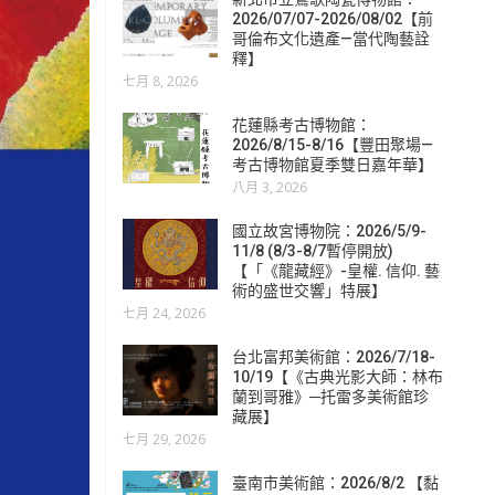
2026/07/07-2026/08/02【前
哥倫布文化遺產—當代陶藝詮
釋】
七月 8, 2026
花蓮縣考古博物館：
2026/8/15-8/16【豐田聚場—
考古博物館夏季雙日嘉年華】
八月 3, 2026
國立故宮博物院：2026/5/9-
11/8 (8/3-8/7暫停開放)
【「《龍藏經》-皇權. 信仰. 藝
術的盛世交響」特展】
七月 24, 2026
台北富邦美術館：2026/7/18-
10/19【《古典光影大師：林布
蘭到哥雅》─托雷多美術館珍
藏展】
七月 29, 2026
臺南市美術館：2026/8/2 【黏