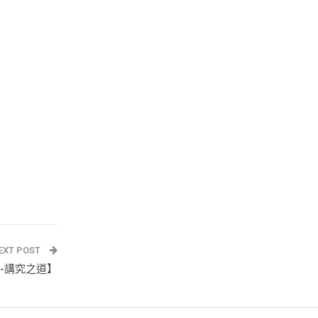
EXT POST
特展-講究之道】