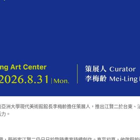
前亞洲大學現代美術館館長李梅齡擔任策展人，推出江賢二於台東、
活力。
覽廳，藝術家江賢二仍日日於臨時畫室持續創作。直至初夏，他啟程前