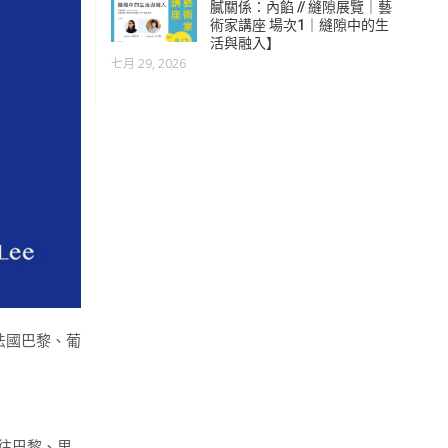
膩關係：內餡 // 縫隙展覽｜藝
術家講座 場次1｜縫隙中的生
活與融入】
七月 29, 2026
法國巴黎、葡
往巴黎、里