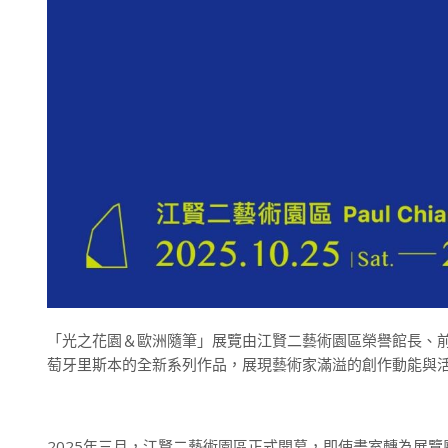
「光之花園＆歐洲隨筆」展覽由江賢二藝術園區榮譽館長、
萄牙里斯本的全新系列作品，展現藝術家滿溢的創作動能與
2025年三月，江賢二藝術園區正式開幕，即使畫室轉為展