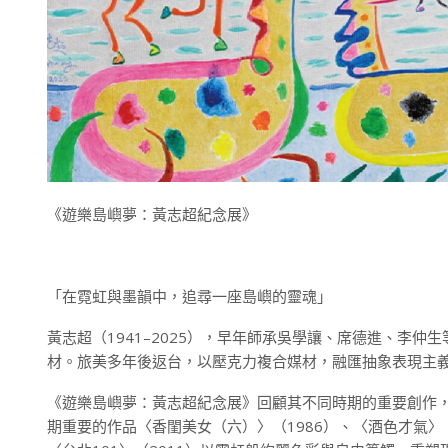
《遊樂島嶼夢：黃志超紀念展》
「在霓虹與墨韻中，追尋一座島嶼的靈魂」
黃志超（1941–2025），早年師承吳學讓、席德進、李
材。旅美多年後返台，以壓克力複合媒材，融匯抽象表現主
《遊樂島嶼夢：黃志超紀念展》回顧其不同時期的重要創作，展出
期重要的作品〈香閨美女（六）〉（1986）、〈酒色才氣〉（