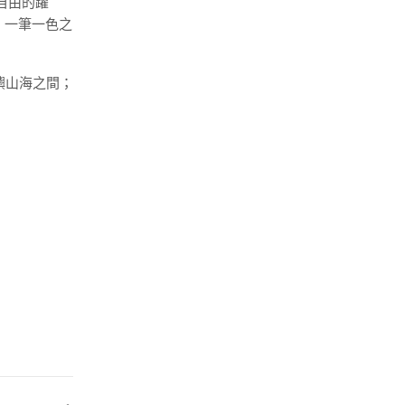
自由的躍
。一筆一色之
嶼山海之間；