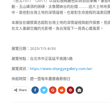
〈台北101〉（2011）以霓虹般絢麗色彩與自由筆觸，
動、玉山峰頂的磅礴、太魯閣峽谷的壯闊…………這片土地地
中，是他對台灣土地的深情凝視，也是對生命旅程的溫柔回
本展旨在緬懷黃志超對台灣土地的深情凝視與創作探索，見
在文人墨韻交織的光影裡，為台灣寫下一頁頁心靈風景。
展覽日期：2025/7/5-8/30
展覽地點：台北市中正區延平南路5路
展覽資訊：
https://www.shungyegallery.com.tw/
休館時間：週一暨每年農曆春節假日
Share