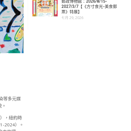
郵政博物館：2026/8/15-
2027/3/7【《方寸食光-美食郵
票》特展】
七月 29, 2026
蠟染等多元媒
貌。
7），紐約時
-2024）。