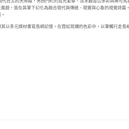
重塑現代台北的天際線，另西門町的霓光繁華、淡水觀音山多彩與樂可馬
景風貌，皆在其筆下幻化為融合現代與傳統、現實與心象的視覺詩篇
應。
證其以多元媒材書寫島嶼記憶，在霓虹斑斕的色彩中，以筆觸行走島