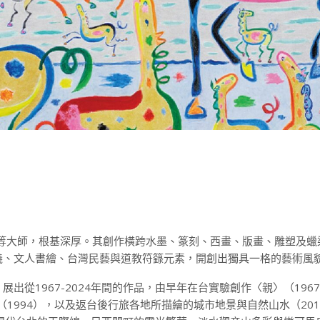
仲生等大師，根基深厚。其創作橫跨水墨、篆刻、西畫、版畫、雕塑及
義、文人書繪、台灣民藝與道教符籙元素，開創出獨具一格的藝術風
從1967-2024年間的作品，由早年在台實驗創作〈親〉（196
1994），以及返台後行旅各地所描繪的城市地景與自然山水（2011