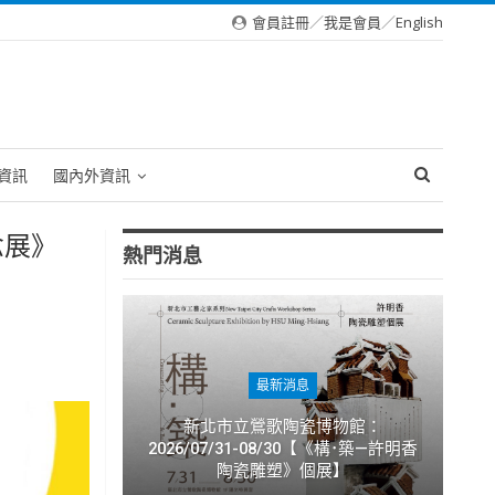
會員註冊
／
我是會員
／
English
資訊
國內外資訊
念展》
熱門消息
最新消息
新北市立鶯歌陶瓷博物館：
2026/07/31-08/30【《構･築—許明香
陶瓷雕塑》個展】