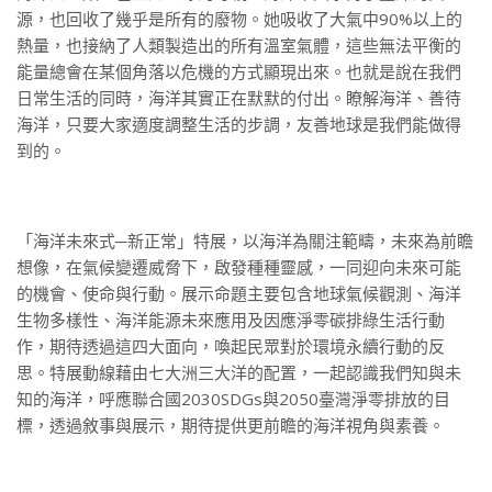
源，也回收了幾乎是所有的廢物。她吸收了大氣中90%以上的
熱量，也接納了人類製造出的所有溫室氣體，這些無法平衡的
能量總會在某個角落以危機的方式顯現出來。也就是說在我們
日常生活的同時，海洋其實正在默默的付出。瞭解海洋、善待
海洋，只要大家適度調整生活的步調，友善地球是我們能做得
到的。
「海洋未來式─新正常」特展，以海洋為關注範疇，未來為前瞻
想像，在氣候變遷威脅下，啟發種種靈感，一同迎向未來可能
的機會、使命與行動。展示命題主要包含地球氣候觀測、海洋
生物多樣性、海洋能源未來應用及因應淨零碳排綠生活行動
作，期待透過這四大面向，喚起民眾對於環境永續行動的反
思。特展動線藉由七大洲三大洋的配置，一起認識我們知與未
知的海洋，呼應聯合國2030SDGs與2050臺灣淨零排放的目
標，透過敘事與展示，期待提供更前瞻的海洋視角與素養。