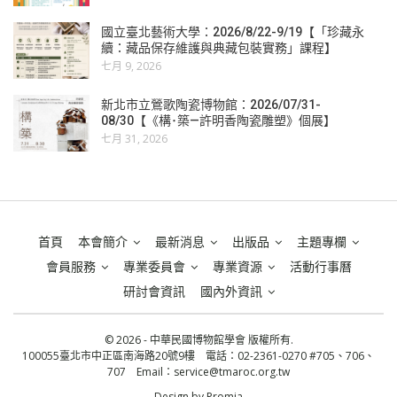
國立臺北藝術大學：2026/8/22-9/19【「珍藏永
續：藏品保存維護與典藏包裝實務」課程】
七月 9, 2026
新北市立鶯歌陶瓷博物館：2026/07/31-
08/30【《構･築—許明香陶瓷雕塑》個展】
七月 31, 2026
首頁
本會簡介
最新消息
出版品
主題專欄
會員服務
專業委員會
專業資源
活動行事曆
研討會資訊
國內外資訊
© 2026 - 中華民國博物館學會 版權所有.
100055臺北市中正區南海路20號9樓 電話：02-2361-0270 #705、706、
707 Email：
service@tmaroc.org.tw
Design by
Promia