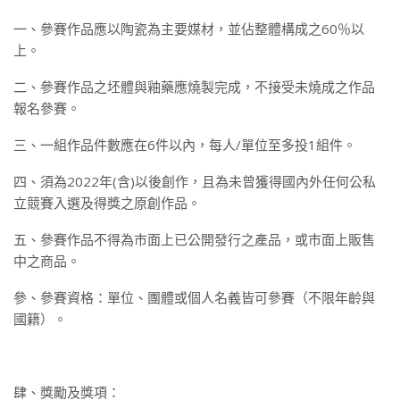
一、參賽作品應以陶瓷為主要媒材，並佔整體構成之60％以
上。
二、參賽作品之坯體與釉藥應燒製完成，不接受未燒成之作品
報名參賽。
三、一組作品件數應在6件以內，每人/單位至多投1組件。
四、須為2022年(含)以後創作，且為未曾獲得國內外任何公私
立競賽入選及得獎之原創作品。
五、參賽作品不得為市面上已公開發行之產品，或市面上販售
中之商品。
參、參賽資格：單位、團體或個人名義皆可參賽（不限年齡與
國籍）。
肆、獎勵及獎項：