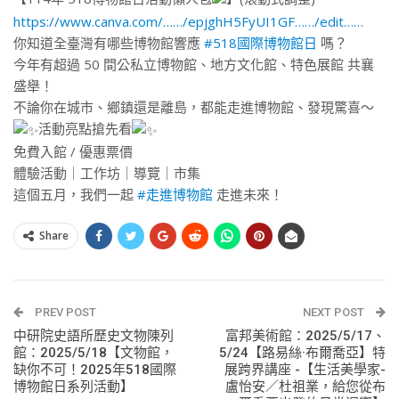
https://www.canva.com/……/epjghH5FyUI1GF……/edit……
你知道全臺灣有哪些博物館響應
#518國際博物館日
嗎？
今年有超過 50 間公私立博物館、地方文化館、特色展館 共襄
盛舉！
不論你在城市、鄉鎮還是離島，都能走進博物館、發現驚喜～
活動亮點搶先看
免費入館
/ 優惠票價
體驗活動｜工作坊｜導覽｜市集
這個五月，我們一起
#走進博物館
走進未來！
Share
PREV POST
NEXT POST
中研院史語所歷史文物陳列
富邦美術館：2025/5/17、
館：2025/5/18【文物館，
5/24【路易絲·布爾喬亞】特
缺你不可！2025年518國際
展跨界講座 -【生活美學家-
博物館日系列活動】
盧怡安／杜祖業，給您從布