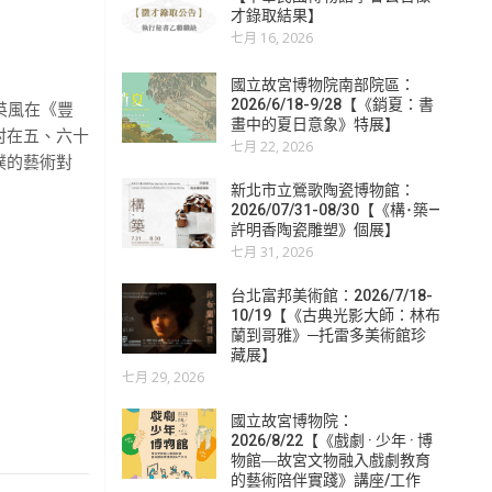
才錄取結果】
七月 16, 2026
國立故宮博物院南部院區：
2026/6/18-9/28【《銷夏：書
英風在《豐
畫中的夏日意象》特展】
村在五、六十
七月 22, 2026
樸的藝術對
新北市立鶯歌陶瓷博物館：
2026/07/31-08/30【《構･築—
許明香陶瓷雕塑》個展】
七月 31, 2026
台北富邦美術館：2026/7/18-
10/19【《古典光影大師：林布
蘭到哥雅》─托雷多美術館珍
藏展】
七月 29, 2026
國立故宮博物院：
2026/8/22【《戲劇 · 少年 · 博
物館―故宮文物融入戲劇教育
的藝術陪伴實踐》講座/工作