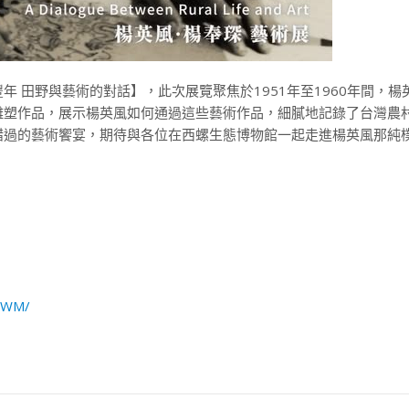
 田野與藝術的對話】，此次展覽聚焦於1951年至1960年間，楊
雕塑作品，展示楊英風如何通過這些藝術作品，細膩地記錄了台灣農
錯過的藝術饗宴，期待與各位在西螺生態博物館一起走進楊英風那純
UeWM/