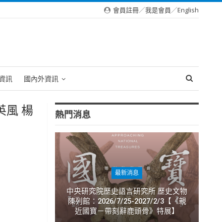
會員註冊
／
我是會員
／
English
資訊
國內外資訊
英風 楊
熱門消息
最新消息
中央研究院歷史語言研究所 歷史文物
陳列館：2026/7/25-2027/2/3【《親
近國寶－帶刻辭鹿頭骨》特展】