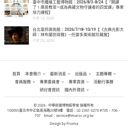
臺中市纖維工藝博物館：2026/8/3-8/24【「開課
了！庫房教室—成為典藏文物守護者的四堂課」專業
培力課程】
七月 13, 2026
台北富邦美術館：2026/7/18-10/19【《古典光影大
師：林布蘭到哥雅》─托雷多美術館珍藏展】
七月 29, 2026
首頁
本會簡介
最新消息
出版品
主題專欄
會員服務
專業委員會
專業資源
活動行事曆
研討會資訊
國內外資訊
© 2026 - 中華民國博物館學會 版權所有.
100055臺北市中正區南海路20號9樓 電話：02-2361-0270 #705、706、
707 Email：
service@tmaroc.org.tw
Design by
Promia