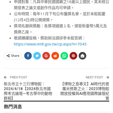
申請對象：凡具中華民國國籍之18歲以上國民，其未經公
開發表之論文或創作作品均可申請。
公布時間：每年11月下旬公布獲獎名單，並於本館館慶
(12月4日)時公開頒獎。
獎項名額與獎勵：各獎項遴選１名，頒發新臺幣5萬元及
獎牌乙座。
敬請踴躍投稿，獎助辦法請詳參本館官網：
https://www.nmh.gov.tw/cp.aspx?n=7045
Share
PREV POST
NEXT POST
新北市立十三行博物館：
【博物之島專文】AI時代的普
2024/4/18【2024新北市國
羅米修斯之火：2023博物館
際考古論壇—考古學中的動物
開放授權與AI應用國際論壇紀
群相】
實
熱門消息