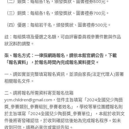
（二）銀獎：每組各1名，頒發獎狀、圖書禮券800元。
（三）銅獎：每組各1名，頒發獎狀、圖書禮券700元。
（四）優選：每組若干名，頒發獎狀、圖書禮券500元。
註：每組獎項及優選之名額，可由評審委員視參賽件數與作品
狀況斟酌調整。
柒、報名方式：一律採網路報名，請依本館官網公告，下載
「報名資料」，於報名時間內完成報名資料提交。
一、請如實並完整填寫報名資訊，並須由家長(法定代理人)簽署
相關報名文件。
二、請將報名所需資料寄至報名信箱
ycm.children@gmail.com，信件主旨填寫「2024全國兒少陶藝
獎_參賽類別_參賽組別_參賽者姓名」，學校等單位團體報名則
於主旨填寫「2024全國兒少陶藝獎_參賽單位」，本館於收到文
件後將寄發確認信，於收到確認信後始為完成報名程序。如未
收到回信，請務必來信或電話告知。