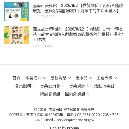
臺南市美術館：2026/8/2 【黏膩關係：內餡 // 縫隙
展覽｜藝術家講座 場次1｜縫隙中的生活與融入】
七月 29, 2026
國立故宮博物院：2026/8/22【《戲劇 · 少年 · 博物
館―故宮文物融入戲劇教育的藝術陪伴實踐》講座/
工作坊】
八月 4, 2026
首頁
本會簡介
最新消息
出版品
主題專欄
會員服務
專業委員會
專業資源
活動行事曆
研討會資訊
國內外資訊
© 2026 - 中華民國博物館學會 版權所有.
100055臺北市中正區南海路20號9樓 電話：02-2361-0270 #705、706、
707 Email：
service@tmaroc.org.tw
Design by
Promia