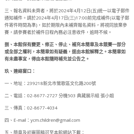
三、報名資料未齊者，將於2024年4月12日(五)統一以電子郵件
通知補件。請於2024年4月17日(三)17:00前完成補件(以電子郵
件寄件時間為準)，如於期限內未補齊報名資料，將視同放棄參
賽，請參賽者於補件日程內務必注意收件，逾時不候。
捌、本館保有變更、修正、停止、補充本簡章及本競賽一部分
或全部之權利，本簡章如有疑義，逕由本館解釋之。本簡章如
有未盡事宜，得由本館隨時補充並公告之。
玖、連絡窗口：
一、地址：239218新北市鶯歌區文化路200號
二、電話：02-8677-2727 分機503 典藏展示組 張小姐
三、傳真：02-8677-4034
四、E-mail：ycm.children@gmail.com
五、簡章及初審圖稿可至本館網站下載：