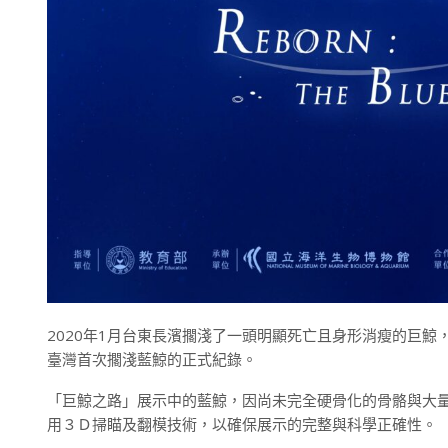
2020年1月台東長濱擱淺了一頭明顯死亡且身形消瘦的巨
臺灣首次擱淺藍鯨的正式紀錄。
「巨鯨之路」展示中的藍鯨，因尚未完全硬骨化的骨骼與大
用３Ｄ掃瞄及翻模技術，以確保展示的完整與科學正確性。