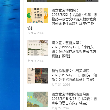
國立故宮博物院：
2026/8/22【《戲劇 · 少年 · 博
物館―故宮文物融入戲劇教育
的藝術陪伴實踐》講座/工作
坊】
八月 4, 2026
國立臺北藝術大學：
2026/8/22-9/19【「珍藏永
續：藏品保存維護與典藏包裝
實務」課程】
七月 9, 2026
新竹縣政府文化局美術館：
2026/8/15-8/30【《如詩．如
斯：張平沼收藏精華》特展】
七月 31, 2026
國立故宮博物院南部院區：
2026/6/18-9/28【《銷夏：書
畫中的夏日意象》特展】
七月 22, 2026