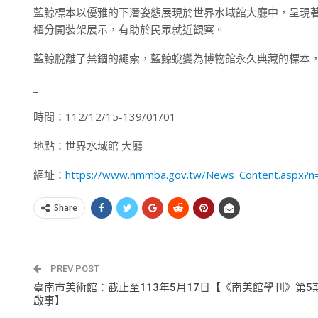
藍鯨標本以優雅的下潛姿態展現於世界水域館大廳中，呈現
櫃分開裝架展示，有助於民眾就近觀察。
藍鯨脫離了禁錮的繩索，藍鯨蛻變為博物館永久典藏的標本
_
時間：112/12/15-139/01/01
地點：世界水域館 大廳
網址：
https://www.nmmba.gov.tw/News_Content.asp
Share
PREV POST
臺南市美術館：截止至113年5月17日【《南美館學刊》第5
啟事】