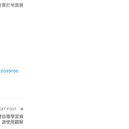
安置於地面展
F3099F66
EXT POST
廳自導學習資
源使用觀察