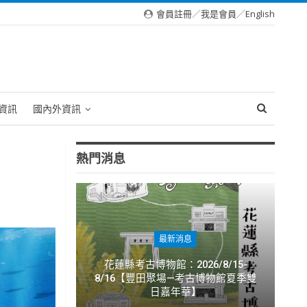
會員註冊
／
我是會員
／
English
資訊
國內外資訊
熱門消息
最新消息
花蓮縣考古博物館：2026/8/15-
8/16【豐田聚場—考古博物館夏季雙
日嘉年華】