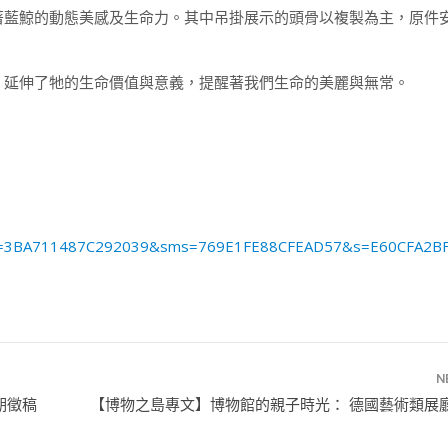
著藍鯨的動態美感及生命力。其中吊掛展示的頭骨以複製為主，原件
，延伸了牠的生命價值與意義，提醒著我們生命的美麗與無常。
x?n=3BA711487C292039&sms=769E1FE88CFEAD57&s=E60CFA2B
N
期徵稿
【博物之島專文】博物館的親子時光： 德國藝術類展