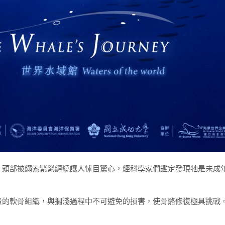
鯨，頭部被繩索緊緊纏繞讓人怵目驚心，經科學家們鑑定發現牠是未成
量的軟骨組織，與擱淺過程中不可避免的損害，使骨骼修復極具挑戰