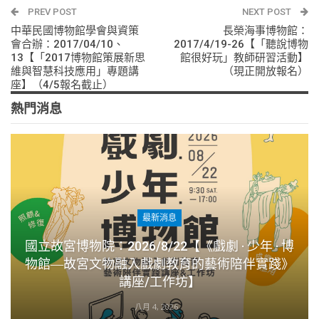
PREV POST
NEXT POST
中華民國博物館學會與資策
長榮海事博物館：
會合辦：2017/04/10、
2017/4/19-26【「聽說博物
13【「2017博物館策展新思
館很好玩」教師研習活動】
維與智慧科技應用」專題講
（現正開放報名）
座】（4/5報名截止）
熱門消息
最新消息
國立故宮博物院：2026/8/22【《戲劇 · 少年 · 博
物館―故宮文物融入戲劇教育的藝術陪伴實踐》
講座/工作坊】
八月 4, 2026