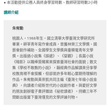
● 本活動提供公務人員終身學習時數、教師研習時數2小時
講師介紹
朱宥勳
桃園人，1988年生，國立清華大學臺灣文學研究所
畢業。耕莘青年寫作會成員，曾獲林榮三文學獎、國
藝會創作補助、全國學生文學獎與臺積電青年文學
獎。出版過小說集《誤遞》、《堊觀》；長篇小說
《暗影》以職棒簽賭案來探索臺灣社會的面貌；散文
集《學校不敢教的小說》，藉經典作品解讀來分享學
校教育裡不會探觸，但卻是許多年輕心靈期待理解的
作品。朱宥勳與黃崇凱共同主編《臺灣七年級小說金
典》，向讀者介紹新世代的小說創作者。與愛好文學
的朋友創辦電子書評雜誌《祕密讀者》，持續三年不
間斷出版當下臺灣僅見的文學評論刊物。