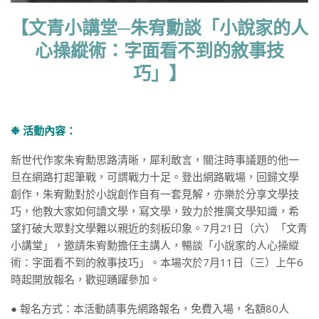
【文青小講堂─朱宥勳談「小說家的人
心操縱術：字面看不到的敘事技
巧」】
❉ 活動內容：
新世代作家朱宥勳思路清晰，犀利敢言，關注時事議題的他一
旦在網路打起筆戰，可謂戰力十足。登出網路戰場，回歸文學
創作，朱宥勳對於小說創作自有一套見解，亦樂於分享文學技
巧，他教大家如何讀文學，寫文學，致力於推廣文學知識，希
望打破大眾對文學難以親近的刻板印象。7月21日（六）「文青
小講堂」，邀請朱宥勳擔任主講人，暢談「小說家的人心操縱
術：字面看不到的敘事技巧」。本場次於7月11日（三）上午6
時起開放報名，歡迎踴躍參加。
● 報名方式：本活動請事先網路報名，免費入場，名額80人