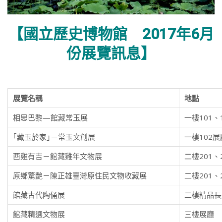
【國立歷史博物館 2017年6月
份展覽訊息】
展覽名稱
地點
相思巴黎—館藏常玉展
一樓101、
｢藏玉於家｣－常玉文創展
一樓102展
酉雞有吉－館藏雞年文物展
二樓201、
原鄉驚艷－陳正雄臺灣原住民文物收藏展
二樓201、
館藏古代陶俑展
二樓精品長
館藏精選文物展
三樓展廳