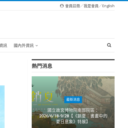
會員註冊
／
我是會員
／
English
資訊
國內外資訊
熱門消息
最新消息
國立故宮博物院南部院區：
2026/6/18-9/28【《銷夏：書畫中的
夏日意象》特展】