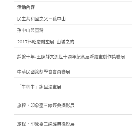
活動內容
民主共和國之父－孫中山
孫中山與臺灣
2017林昭慶雕塑展 山城之約
靜繫十年-王陳靜文逝世十週年紀念展暨繪畫創作獎聯展
中華民國篆刻學會會員聯展
「牛犇牛」謝里法畫展
旅程，印象臺三線經典攝影展
旅程，印象臺三線經典攝影展