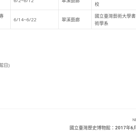
6/2~6/12
翠溪藝廊
校
專
國立臺灣藝術大學書
6/14~6/22
翠溪藝廊
術學系
館日)
N
國立臺灣歷史博物館：2017年6