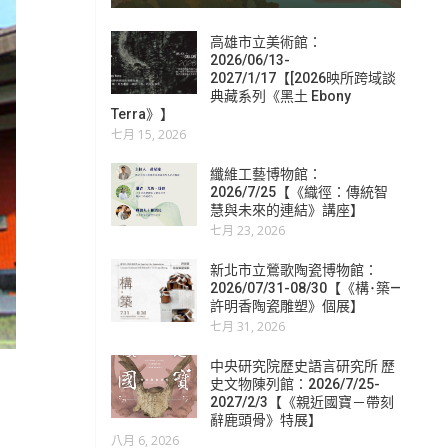
高雄市立美術館：
2026/06/13-
2027/1/17【[2026映所跨域談
典藏系列《黑土 Ebony
Terra》】
七月 15, 2026
纖維工藝博物館：
2026/7/25【《織徑：傳統智
慧與未來的連結》講座】
七月 23, 2026
新北市立鶯歌陶瓷博物館：
2026/07/31-08/30【《構･築—
許明香陶瓷雕塑》個展】
七月 31, 2026
中央研究院歷史語言研究所 歷
史文物陳列館：2026/7/25-
2027/2/3【《親近國寶－帶刻
辭鹿頭骨》特展】
八月 6, 2026