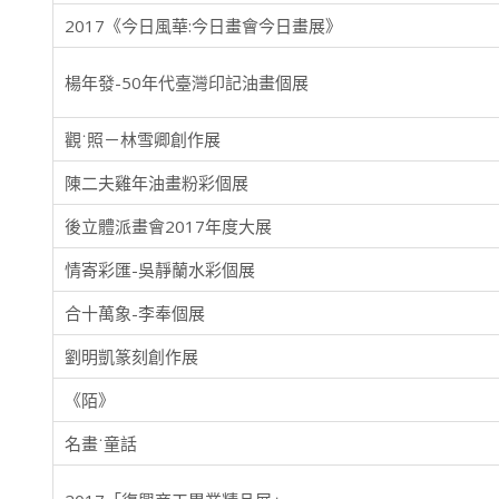
2017《今日風華:今日畫會今日畫展》
楊年發-50年代臺灣印記油畫個展
觀˙照－林雪卿創作展
陳二夫雞年油畫粉彩個展
後立體派畫會2017年度大展
情寄彩匯-吳靜蘭水彩個展
合十萬象-李奉個展
劉明凱篆刻創作展
《陌》
名畫˙童話