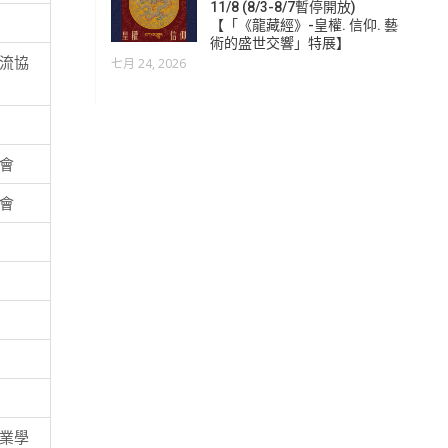
11/8 (8/3-8/7暫停開放)
【「《龍藏經》-皇權. 信仰. 藝
術的盛世交響」特展】
流協
七月 24, 2026
會
會
業學