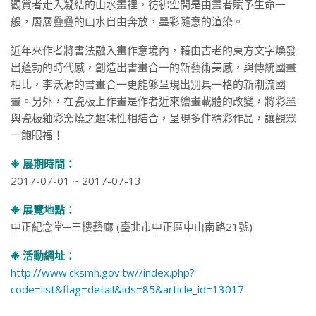
觀賞者走入凝結的山水畫裡，彷彿空間是由畫者賦予生命一
般，層層疊疊的山水自由奔放，墨彩隨意的渲染。
近年來作者將書法融入畫作意境內，藉由古老的東方文字煥發
出蓬勃的時代感，創造出書畫合一的新藝術美感，與傳統國畫
相比，李沃源的書畫合一更能够呈現出别具一格的新潮流國
畫。另外，在瓷板上作畫是作者近來繪畫載體的改變，將彩墨
與瓷板釉彩窯燒之趣味性相結合，呈現多件精彩作品，讓觀眾
一飽眼福！
❉ 展期時間：
2017-07-01 ~ 2017-07-13
❉ 展覽地點：
中正紀念堂─三樓藝廊 (臺北市中正區中山南路21號)
❉ 活動網址：
http://www.cksmh.gov.tw//index.php?
code=list&flag=detail&ids=85&article_id=13017