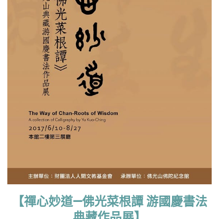
【禪心妙道—佛光菜根譚 游國慶書法
典藏作品展】