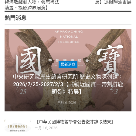
魏海敏戲劇人物‧張忘書法
裏】馮佩韻油畫展
裝置‧攝影跨界展演】
熱門消息
最新消息
中央研究院歷史語言研究所 歷史文物陳列館：
2026/7/25-2027/2/3【《親近國寶－帶刻辭鹿
頭骨》特展】
八月 6, 2026
【中華民國博物館學會公告徵才錄取結果】
七月 16, 2026