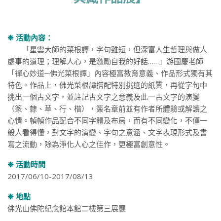
❉ 活動內容：
「星雲大師的菜根譚，字句雖短，但深富人生哲理與做人
處事的道理；理解人心，是激勵自我的好話……」游國慶老師
「禪心妙道─佛光菜根譚」內容極富教育意義、作品形式獨有其
特色。作品上，佛光菜根譚搭配特別挑選的紙質，再從字句中
挑出一個古文字，並註記古文字之意義及此一古文字的演變
（篆、隸、草、行、楷），簽名章前並有作者所體驗或解讀之
心情。幀幀作品配合不同字體及布局，而有不同變化，不僅一
般人看得懂，對文字的演變、字句之意涵、文字表現形式及書
寫之流動，除為淨化人心之佳作，更極富創意性。
❉ 活動時間
2017/06/10-2017/08/13
❉ 地點
佛光山佛陀紀念館本館二樓第三展廳