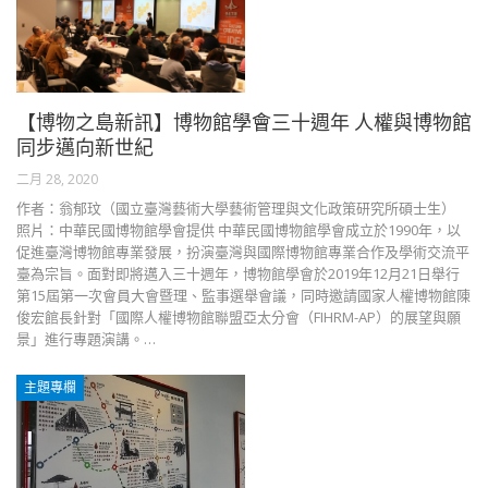
【博物之島新訊】博物館學會三十週年 人權與博物館
同步邁向新世紀
二月 28, 2020
作者：翁郁玟（國立臺灣藝術大學藝術管理與文化政策研究所碩士生）
照片：中華民國博物館學會提供 中華民國博物館學會成立於1990年，以
促進臺灣博物館專業發展，扮演臺灣與國際博物館專業合作及學術交流平
臺為宗旨。面對即將邁入三十週年，博物館學會於2019年12月21日舉行
第15屆第一次會員大會暨理、監事選舉會議，同時邀請國家人權博物館陳
俊宏館長針對「國際人權博物館聯盟亞太分會（FIHRM-AP）的展望與願
景」進行專題演講。…
主題專欄