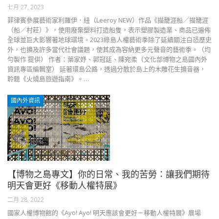
七月 27, 2023
菲律賓參展藝術家利羅伊．紐（Leeroy NEW）作品《描籠涯船／描籠涯
（船／村莊）》，使用廢棄塑料打造船隻，表示塑膠製造業、商品已遍佈
全球並巨大影響著地球環境。2023綠島人權藝術季除了延續關注白恐歷史
外，也擴及許多當代社會議題，使其成為容納更多元聲音的藝術季。（均
勻製作 提供） 作者：葉家妤、郭冠廷、陳宛柔（文化部博物之島國內外
資訊專區編輯室） 延著環島公路，透過分散於島上的木雕花生擴音器，
聆聽《火燒島旅遊指南》。…
國內外資訊
【博物之島專文】你的日常、我的苦勞：讓我們期待
明天會更好《移動人權特展》
二月 28, 2022
國家人權博物館的《Ayo! Ayo! 明天應該會更好－移動人權特展》展場