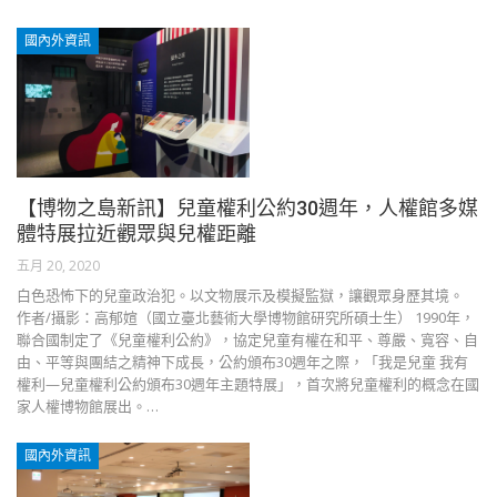
國內外資訊
【博物之島新訊】兒童權利公約30週年，人權館多媒
體特展拉近觀眾與兒權距離
五月 20, 2020
白色恐怖下的兒童政治犯。以文物展示及模擬監獄，讓觀眾身歷其境。
作者∕攝影：高郁媗（國立臺北藝術大學博物館研究所碩士生） 1990年，
聯合國制定了《兒童權利公約》，協定兒童有權在和平、尊嚴、寬容、自
由、平等與團結之精神下成長，公約頒布30週年之際，「我是兒童 我有
權利—兒童權利公約頒布30週年主題特展」，首次將兒童權利的概念在國
家人權博物館展出。…
國內外資訊