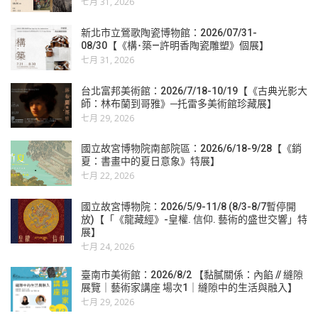
七月 31, 2026
新北市立鶯歌陶瓷博物館：2026/07/31-
08/30【《構･築—許明香陶瓷雕塑》個展】
七月 31, 2026
台北富邦美術館：2026/7/18-10/19【《古典光影大
師：林布蘭到哥雅》─托雷多美術館珍藏展】
七月 29, 2026
國立故宮博物院南部院區：2026/6/18-9/28【《銷
夏：書畫中的夏日意象》特展】
七月 22, 2026
國立故宮博物院：2026/5/9-11/8 (8/3-8/7暫停開
放)【「《龍藏經》-皇權. 信仰. 藝術的盛世交響」特
展】
七月 24, 2026
臺南市美術館：2026/8/2 【黏膩關係：內餡 // 縫隙
展覽｜藝術家講座 場次1｜縫隙中的生活與融入】
七月 29, 2026