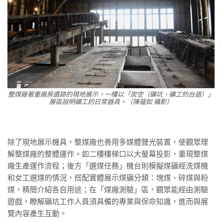
整煤廠著重廠房遺跡的現地展示，一樓以「炭空（礦坑、礦工的台語）」
展區說明礦工的日常器具。（陳蘊如 攝影）
除了現地展示機具，整煤廠也善用多媒體聲光裝置，使觀眾理
解整煤廠的整體運作。如二樓樓梯口以大螢幕投影，重現整煤
廠生產運作流程；後方「選煤任務」機台則模擬煤礦經洗煤機
和女工選煤的情況，搭配實體展示煤礦分類：塊煤、碎煤與粉
煤，精簡介紹各自用途；在「煤廠測驗」區，觀眾能經由測驗
遊戲，瞭解礦坑工作人員須具備的專業與保命知識，進而與展
覽內容產生互動。