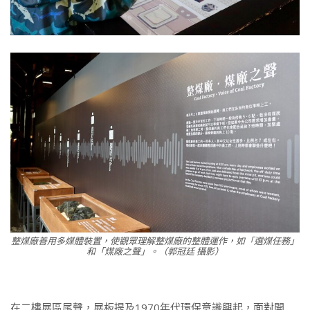
整煤廠善用多媒體裝置，使觀眾理解整煤廠的整體運作，如「選煤任務」
和「煤廠之聲」。（郭冠廷 攝影）
在二樓展區尾聲，展板提及1970年代環保意識興起，面對開