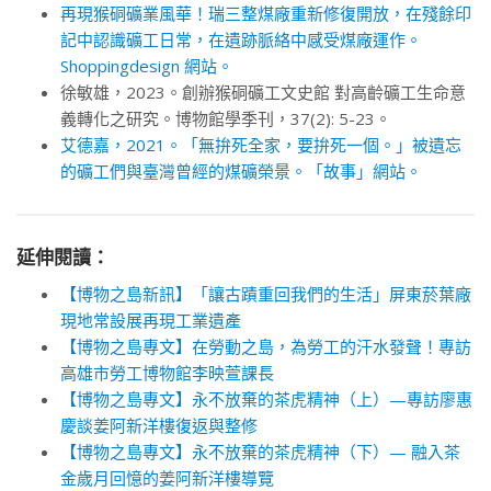
再現猴硐礦業風華！瑞三整煤廠重新修復開放，在殘餘印
記中認識礦工日常，在遺跡脈絡中感受煤廠運作。
Shoppingdesign 網站。
徐敏雄，2023。創辦猴硐礦工文史館 對高齡礦工生命意
義轉化之研究。博物館學季刊，37(2): 5-23。
艾德嘉，2021。「無拚死全家，要拚死一個。」被遺忘
的礦工們與臺灣曾經的煤礦榮景。「故事」網站。
延伸閱讀：
【博物之島新訊】「讓古蹟重回我們的生活」屏東菸葉廠
現地常設展再現工業遺產
【博物之島專文】在勞動之島，為勞工的汗水發聲！專訪
高雄市勞工博物館李映萱課長
【博物之島專文】永不放棄的茶虎精神（上）—專訪廖惠
慶談姜阿新洋樓復返與整修
【博物之島專文】永不放棄的茶虎精神（下）— 融入茶
金歲月回憶的姜阿新洋樓導覽