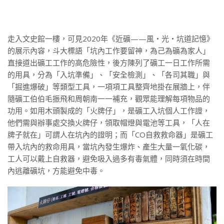
走入文史館一樓，可見2020年《近礦——風・光・坑道記憶》
的展示內容，斗大標語「坑內工作要留神，為己為礦為家人」
直接道出礦工工作的高危險性，後方陳列了礦工一日工作所需
的用具，分為「入坑準備」、「安全檢測」、「各司其職」與
「掘進爆破」等類型工具，一項項工具整齊地掛在展牆上，伴
隨礦工伯伯毛振飛和周朝南一一補充，觀眾能理解每項物品的
功用。如用木頭製成的「火牌仔」，是礦工入坑個人工作證，
他們需與辦事處交換火牌仔，領取帽燈與電池等工具，「人在
牌子就在」可謂人在坑內的證明；而「CO自救救命器」是礦工
帶入坑內的救命用具，當坑內發生爆炸、產生大量一氧化碳，
工人可以戴上自救器，避免吸入過多有毒氣體，同時須在時間
內逃離礦坑，方能避免中毒。