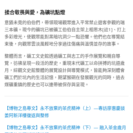
揉合敬畏與愛，為礦坑點燈
意猶未竟的伯伯們，帶領現場觀眾進入平常禁止遊客參觀的瑞
三本礦。現今的礦坑已被礦工伯伯自主架上相思木[註1]、打上
多彩燈光，使觀眾能對黑暗坑洞少一點恐懼。他們也在導覽結
束後，向觀眾雲淡風輕地分享過往傷痛與溫情並存的故事。
整體而言，礦工文史館透過礦工與志工的手作展覽和親自導
覽，彷彿呈現一段活的歷史，重現末代礦工以命拼搏的坑道歲
月，綜觀文史館整體的展覽設計與導覽模式，皆能夠深刻體會
礦工們於坑內的生活記憶，期望猴硐在發展觀光的同時，過去
煤礦重鎮的歷史也可以連帶被保存與呈現。
【博物之島專文】永不放棄的茶虎精神（上）—專訪廖惠慶談
姜阿新洋樓復返與整修
【博物之島專文】永不放棄的茶虎精神（下）— 融入茶金歲月