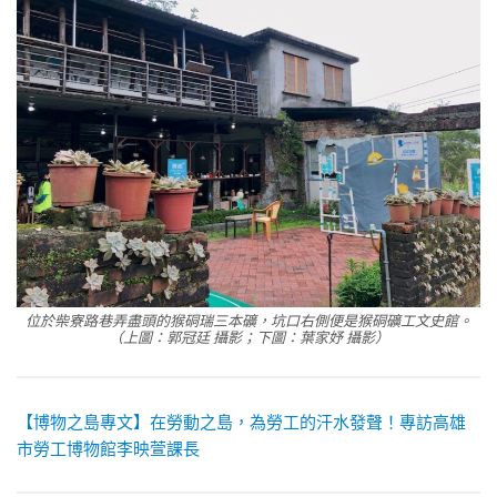
位於柴寮路巷弄盡頭的猴硐瑞三本礦，坑口右側便是猴硐礦工文史館。
（上圖：郭冠廷 攝影；下圖：葉家妤 攝影）
【博物之島專文】在勞動之島，為勞工的汗水發聲！專訪高雄
市勞工博物館李映萱課長