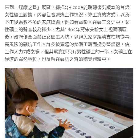
來到「煤廠之聲」展區，掃描QR code能聆聽復刻版本的台語
女性礦工對談，內容包含選煤工作情況、算工資的方式，以及
下工後為數不多的家庭娛樂，例如看電影。在礦工文史中，女
性礦工的聲音較為稀少，尤其1964年蔣宋美齡女士視察礦區
後，政府便全面禁止女礦工入坑，以避免家庭經濟支柱均從事
高風險的礦坑工作。許多被資遣的女礦工轉而投身整煤廠，佔
工作人力7成之多，但其薪資卻只有男性礦工的一半，女礦工在
經濟的弱勢地位，也反應在礦坑之聲的聽覺體驗中。