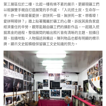
第三展區位於二樓，比起一樓有條不紊的展示，更顯現礦工們
以粗獷雙手親自打造展覽的手作感。「入坑挖土炭，生命存一
半，存一半嘛是著愛拼，欲拼死一個，無拼死一家。想看嘜！
愛拼啊嘜拼？」牆上貼著獨屬於礦工的心聲，訴說其肩負家庭
經濟重任的辛勞，觀眾能藉由礦工們的攝影作品，一起踏入挖
掘黑金的過程，整個展間的輸出照片皆有清晰的主題、拍攝日
期、拍攝地點、人物描述與備註，陳列物品也都有明顯的標示
牌，顯示文史館積極保留礦工文史知識的努力。