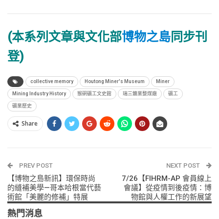
(本系列文章與文化部
博物之島
同步刊
登)
collective memory
Houtong Miner's Museum
Miner
Mining Industry History
猴硐礦工文史館
瑞三鑛業整煤廠
礦工
礦業歷史
Share
PREV POST
NEXT POST
【博物之島新訊】環保時尚
7/26【FIHRM-AP 會員線上
的縫補美學—哥本哈根當代藝
會議】從疫情到後疫情：博
術館「美麗的修補」特展
物館與人權工作的新展望
熱門消息