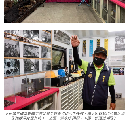
文史館三樓呈現礦工們以雙手親自打造的手作感，牆上附有解說的礦坑攝
影讓觀眾身歷其境。（上圖：葉家妤 攝影；下圖：郭冠廷 攝影）