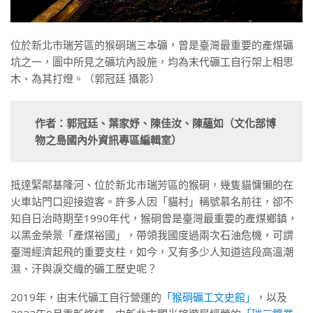
位於新北市瑞芳區的猴硐瑞三本礦，曾是臺灣最重要的產煤礦
坑之一，圖中所見之礦坑內設施，均為末代礦工自行架上相思
木、為其打燈。（郭冠廷 攝影）
作者：郭冠廷、葉家妤、陳佳汝、陳蘊如（文化部博
物之島國內外資訊專區編輯室）
抵達緊鄰基隆河、位於新北市瑞芳區的猴硐，幾隻貓慵懶的在
火車站門口迎接遊客。許多人因「貓村」稱號慕名前往，卻不
知自日治時期至1990年代，猴硐曾是臺灣最重要的產煤鄉鎮，
以黑金榮景「產煤裕國」，帶領我國度過兩次石油危機，可謂
臺灣經濟起飛的重要支柱，如今，又有多少人知道這段高溫潮
濕、汗與淚交織的礦工歷史呢？
2019年，由末代礦工自行營運的
「猴硐礦工文史館」
，以及