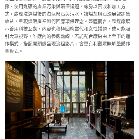
採、使用煤礦的產業污染與環保議題，廠房以回收和加工方
式，處理洗選煤後的淘汰廢石與污水，讓煤灰與石渣展聲銷售
效益，呈現煤礦產業如何回應環保理念。整體而言，整煤廠展
示善用科技互動，內容也積極回應當代和女性議題，或可能吸
引大眾視野，唯廠內的參觀動線，若能配合廠房由上至下的運
作模式，搭配開頭處呈現流程影片，會更有利觀眾瞭解整體作
業模式。