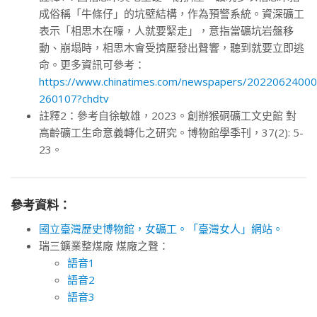
成俗稱「牛條仔」的坑壁結構，作為預警系統。資深礦工
表示「相思木在嚎，人就要緊走」，意指當礦坑岩盤移
動、崩塌時，相思木會受擠壓發出聲響，聽到就要立即逃
命。更多資訊可參考：
https://www.chinatimes.com/newspapers/2022062400
260107?chdtv
註釋2：參考自徐敏雄，2023。創辦猴硐礦工文史館 對
高齡礦工生命意義轉化之研究。博物館學季刊，37(2): 5-
23。
參考資料：
國立臺灣歷史博物館，女礦工。「臺灣女人」網站。
瑞三鑛業整煤廠 煤廠之聲：
語音1
語音2
語音3