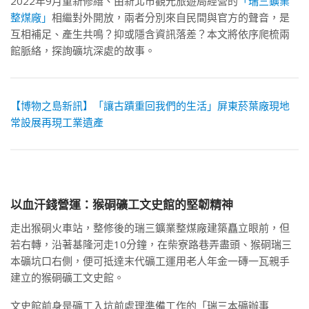
2022年9月重新修繕、由新北市觀光旅遊局經營的
「瑞三鑛業
整煤廠」
相繼對外開放，兩者分別來自民間與官方的聲音，是
互相補足、產生共鳴？抑或隱含資訊落差？本文將依序爬梳兩
館脈絡，探詢礦坑深處的故事。
【博物之島新訊】「讓古蹟重回我們的生活」屏東菸葉廠現地
常設展再現工業遺產
以血汗錢營運：猴硐礦工文史館的堅韌精神
走出猴硐火車站，整修後的瑞三鑛業整煤廠建築矗立眼前，但
若右轉，沿著基隆河走10分鐘，在柴寮路巷弄盡頭、猴硐瑞三
本礦坑口右側，便可抵達末代礦工運用老人年金一磚一瓦親手
建立的猴硐礦工文史館。
文史館前身是礦工入坑前處理準備工作的「瑞三本礦辦事