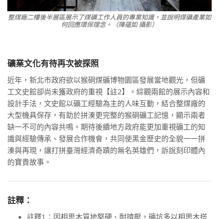
整煤廠二樓後半展區展示了煤礦工作人員的專業知識，並說明煤礦產業如
何回應環保理念。（陳蘊如 攝影）
礦業文化有待再次被探照
近年，新北市政府欲以猴硐煤礦博物園區發展當地觀光，但礦
工文史館卻尚未獲政府的重視【註2】。綜觀兩館的展示內容和
設計手法，文史館以礦工經驗為主的人味互動，結合整煤廠的
大型機具保存，有助於拼湊更完整的猴硐礦工記憶，顯示兩者
缺一不可的內容共鳴。期待後續地方政府能更加重視礦工的知
識與經驗傳承、發展合作機會，共同使黑金歷史的全貌一一拼
湊與再現，讓打拼臺灣經濟奇蹟的無名英雄們，訴說刻印體內
的寶貴故事。
註釋：
註釋1：因相思木質地堅硬、耐擠壓，礦坑多以相思木搭