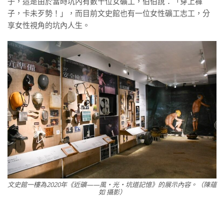
子，這是由於當時坑內有數十位女礦工，伯伯說：「穿上褲
子，卡未歹勢！」，而目前文史館也有一位女性礦工志工，分
享女性視角的坑內人生。
文史館一樓為2020年《近礦——風・光・坑道記憶》的展示內容。（陳蘊
如 攝影）