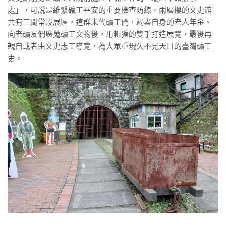
處」，可說是維繫礦工平安的重要檢查防線。兩層樓的文史館
共有三間常設展區，這群末代礦工們，竭盡自身的老人年金、
向老礦友們廣蒐礦工文物後，用粗獷的雙手打造展覽，最後再
親自或者由文史志工導覽，為大眾重現久不見天日的臺灣礦工
史。