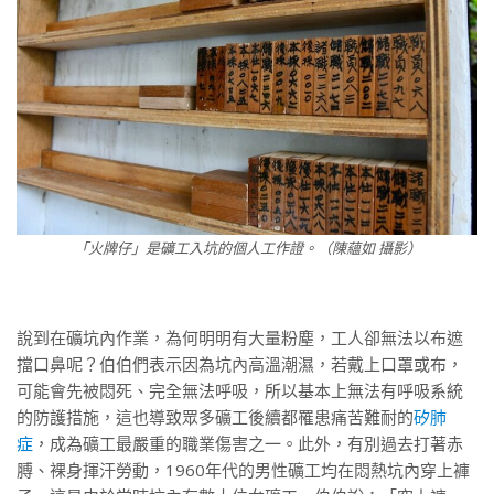
「火牌仔」是礦工入坑的個人工作證。（陳蘊如 攝影）
說到在礦坑內作業，為何明明有大量粉塵，工人卻無法以布遮
擋口鼻呢？伯伯們表示因為坑內高溫潮濕，若戴上口罩或布，
可能會先被悶死、完全無法呼吸，所以基本上無法有呼吸系統
的防護措施，這也導致眾多礦工後續都罹患痛苦難耐的
矽肺
症
，成為礦工最嚴重的職業傷害之一。此外，有別過去打著赤
膊、裸身揮汗勞動，1960年代的男性礦工均在悶熱坑內穿上褲