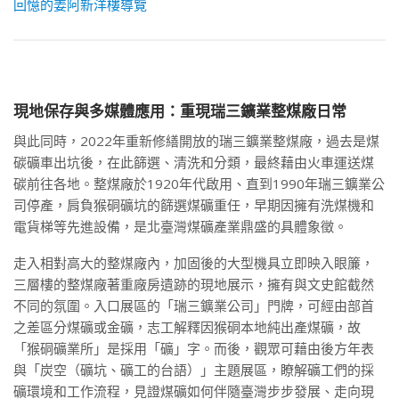
回憶的姜阿新洋樓導覽
現地保存與多媒體應用：重現瑞三鑛業整煤廠日常
與此同時，2022年重新修繕開放的瑞三鑛業整煤廠，過去是煤
碳礦車出坑後，在此篩選、清洗和分類，最終藉由火車運送煤
碳前往各地。整煤廠於1920年代啟用、直到1990年瑞三鑛業公
司停產，肩負猴硐礦坑的篩選煤礦重任，早期因擁有洗煤機和
電貨梯等先進設備，是北臺灣煤礦產業鼎盛的具體象徵。
走入相對高大的整煤廠內，加固後的大型機具立即映入眼簾，
三層樓的整煤廠著重廠房遺跡的現地展示，擁有與文史館截然
不同的氛圍。入口展區的「瑞三鑛業公司」門牌，可經由部首
之差區分煤礦或金礦，志工解釋因猴硐本地純出產煤礦，故
「猴硐礦業所」是採用「礦」字。而後，觀眾可藉由後方年表
與「炭空（礦坑、礦工的台語）」主題展區，瞭解礦工們的採
礦環境和工作流程，見證煤礦如何伴隨臺灣步步發展、走向現