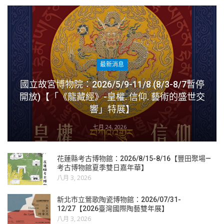
最新消息
國立故宮博物院：2026/5/9-11/8 (8/3-8/7暫停
開放)【「《龍藏經》-皇權. 信仰. 藝術的盛世交
響」特展】
七月 24, 2026
花蓮縣考古博物館：2026/8/15-8/16【豐田聚場—
考古博物館夏季雙日嘉年華】
八月 3, 2026
新北市立鶯歌陶瓷博物館：2026/07/31-
12/27【2026臺灣國際陶藝雙年展】
八月 3, 2026