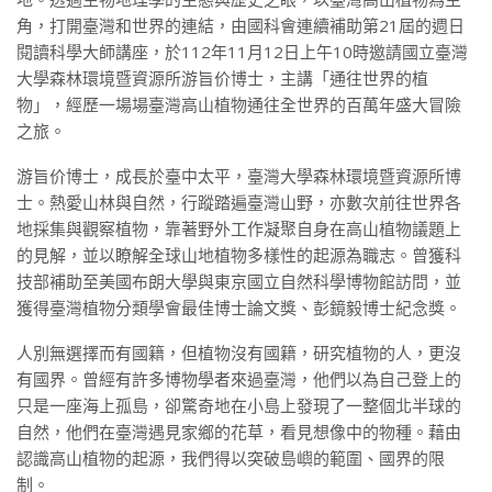
角，打開臺灣和世界的連結，由國科會連續補助第21屆的週日
閱讀科學大師講座，於112年11月12日上午10時邀請國立臺灣
大學森林環境暨資源所游旨价博士，主講「通往世界的植
物」，經歷一場場臺灣高山植物通往全世界的百萬年盛大冒險
之旅。
游旨价博士，成長於臺中太平，臺灣大學森林環境暨資源所博
士。熱愛山林與自然，行蹤踏遍臺灣山野，亦數次前往世界各
地採集與觀察植物，靠著野外工作凝聚自身在高山植物議題上
的見解，並以瞭解全球山地植物多樣性的起源為職志。曾獲科
技部補助至美國布朗大學與東京國立自然科學博物館訪問，並
獲得臺灣植物分類學會最佳博士論文獎、彭鏡毅博士紀念獎。
人別無選擇而有國籍，但植物沒有國籍，研究植物的人，更沒
有國界。曾經有許多博物學者來過臺灣，他們以為自己登上的
只是一座海上孤島，卻驚奇地在小島上發現了一整個北半球的
自然，他們在臺灣遇見家鄉的花草，看見想像中的物種。藉由
認識高山植物的起源，我們得以突破島嶼的範圍、國界的限
制。