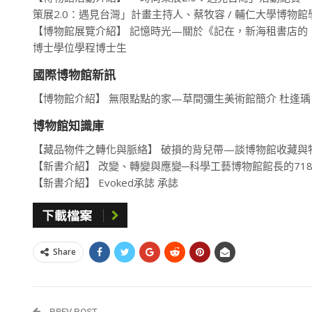
策展2.0：遇見台灣」計畫主持人、蔡牧容 / 輔仁大學博物
【博物館展覽介紹】 記憶時光—關於《記在，新海租書店的，
博士學位學程博士生
國際博物館新訊
【博物館介紹】 無限點點的家—草間彌生美術館簡介 杜逢瑀
博物館知識庫
【藏品物件之轉化與脈絡】 破損的背兒帶—談博物館收藏與物
【新書介紹】 改變、轉變與應變─科學工藝博物館館長的71
【新書介紹】 Evoked承誌 承誌
Share
PREV POST