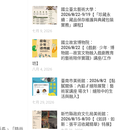
國立臺北藝術大學：
2026/8/22-9/19【「珍藏永
續：藏品保存維護與典藏包裝
實務」課程】
七月 9, 2026
國立故宮博物院：
2026/8/22【《戲劇 · 少年 · 博
物館―故宮文物融入戲劇教育
的藝術陪伴實踐》講座/工作
坊】
八月 4, 2026
臺南市美術館：2026/8/2 【黏
膩關係：內餡 // 縫隙展覽｜藝
術家講座 場次1｜縫隙中的生
活與融入】
七月 29, 2026
新竹縣政府文化局美術館：
2026/8/15-8/30【《如詩．如
斯：張平沼收藏精華》特展】
所長、「時尚