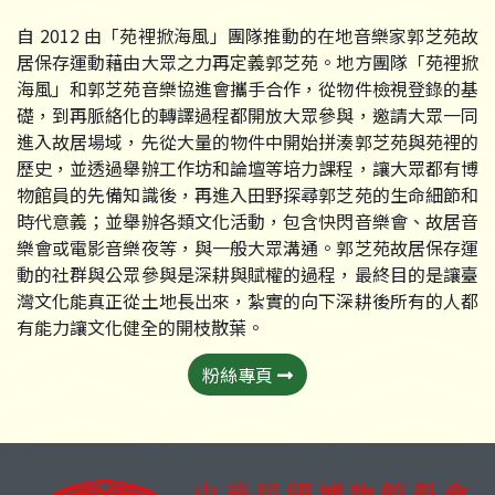
自 2012 由「苑裡掀海風」團隊推動的在地音樂家郭芝苑故
居保存運動藉由大眾之力再定義郭芝苑。地方團隊「苑裡掀
海風」和郭芝苑音樂協進會攜手合作，從物件檢視登錄的基
礎，到再脈絡化的轉譯過程都開放大眾參與，邀請大眾一同
進入故居場域，先從大量的物件中開始拼湊郭芝苑與苑裡的
歷史，並透過舉辦工作坊和論壇等培力課程，讓大眾都有博
物館員的先備知識後，再進入田野探尋郭芝苑的生命細節和
時代意義；並舉辦各類文化活動，包含快閃音樂會、故居音
樂會或電影音樂夜等，與一般大眾溝通。郭芝苑故居保存運
動的社群與公眾參與是深耕與賦權的過程，最終目的是讓臺
灣文化能真正從土地長出來，紮實的向下深耕後所有的人都
有能力讓文化健全的開枝散葉。
粉絲專頁