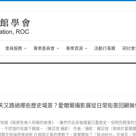
會員服務
專業委員會
專業資源
活動行事曆
研討會
天又路過哪些歷史場景？愛爾蘭攝影展從日常街景回顧無
季特展《致那些無人知曉的故事》，雖然作品背後藏著沉重歷史，但明亮簡潔的
、不悲愴的氛圍下觀展。（羅苡瑄 攝影） 作者／攝影：羅苡瑄（現居於愛爾
爾蘭克勞福德美術館 在跨國企業的帶動下，愛爾蘭有了「歐洲矽谷」的美名，