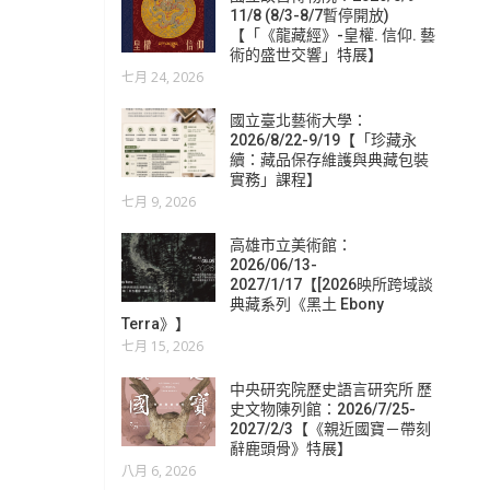
11/8 (8/3-8/7暫停開放)
【「《龍藏經》-皇權. 信仰. 藝
術的盛世交響」特展】
七月 24, 2026
國立臺北藝術大學：
2026/8/22-9/19【「珍藏永
續：藏品保存維護與典藏包裝
實務」課程】
七月 9, 2026
高雄市立美術館：
2026/06/13-
2027/1/17【[2026映所跨域談
典藏系列《黑土 Ebony
Terra》】
七月 15, 2026
中央研究院歷史語言研究所 歷
史文物陳列館：2026/7/25-
2027/2/3【《親近國寶－帶刻
辭鹿頭骨》特展】
八月 6, 2026