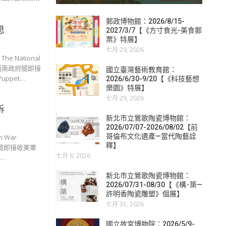
郵政博物館：2026/8/15-
思
2027/3/7【《方寸食光-美食郵
票》特展】
七月 29, 2026
e National
束，越南政府隨即接
國立臺灣藝術教育館：
uppet…
2026/6/30-9/20【《科技藝想
樂園》特展】
七月 29, 2026
訴
新北市立鶯歌陶瓷博物館：
2026/07/07-2026/08/02【前
哥倫布文化遺產—當代陶藝詮
 War
釋】
府隨即接收美軍
七月 8, 2026
t…
新北市立鶯歌陶瓷博物館：
2026/07/31-08/30【《構･築—
許明香陶瓷雕塑》個展】
七月 31, 2026
國立故宮博物院：2026/5/9-