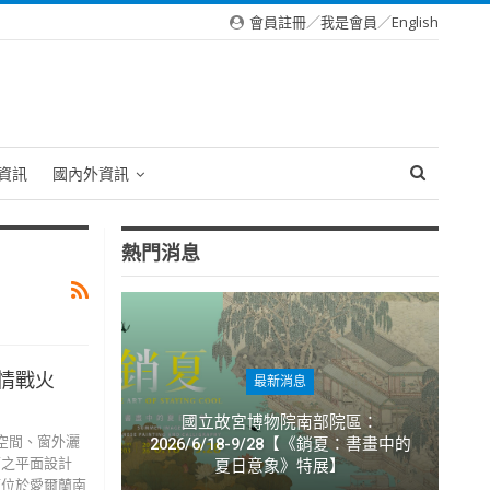
會員註冊
／
我是會員
／
English
資訊
國內外資訊
熱門消息
情戰火
最新消息
國立故宮博物院南部院區：
空間、窗外灑
2026/6/18-9/28【《銷夏：書畫中的
蘭之平面設計
夏日意象》特展】
而位於愛爾蘭南