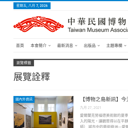
星期五, 八月 7, 2026
首頁
本會簡介
最新消息
出版品
主題專欄
瀏覽標籤
展覽詮釋
【博物之島新訊】今
國內外資訊
九月 27, 2021
愛爾蘭克勞福德美術館的夏
入的陽光，讓觀眾得以在平靜
師） 城市中的藝術綠洲—愛