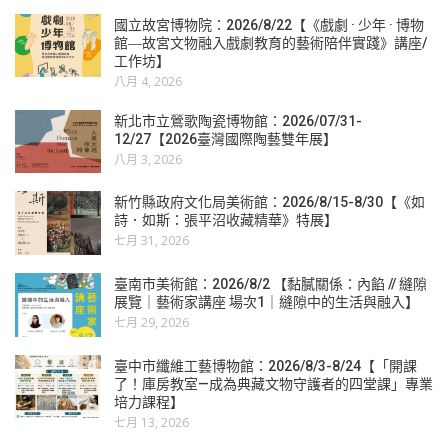
國立故宮博物院：2026/8/22【《戲劇 · 少年 · 博物
館―故宮文物融入戲劇教育的藝術陪伴實踐》講座/
工作坊】
八月 4, 2026
新北市立鶯歌陶瓷博物館：2026/07/31-
12/27【2026臺灣國際陶藝雙年展】
八月 3, 2026
新竹縣政府文化局美術館：2026/8/15-8/30【《如
詩．如斯：張平沼收藏精華》特展】
七月 31, 2026
臺南市美術館：2026/8/2 【黏膩關係：內餡 // 縫隙
展覽｜藝術家講座 場次1｜縫隙中的生活與融入】
七月 29, 2026
臺中市纖維工藝博物館：2026/8/3-8/24【「開課
了！庫房教室—成為典藏文物守護者的四堂課」專業
培力課程】
七月 13, 2026