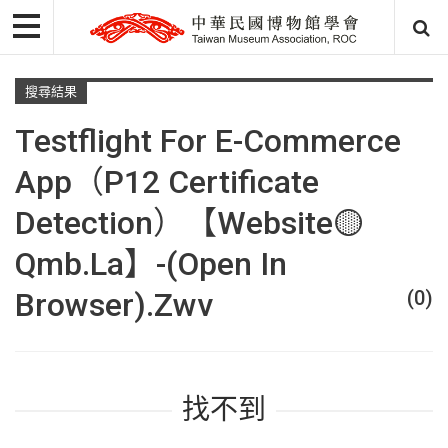
搜尋結果
Testflight For E-Commerce
App（p12 Certificate
Detection）【Website🟡
Qmb.la】-(Open In
Browser).zwv
(0)
找不到