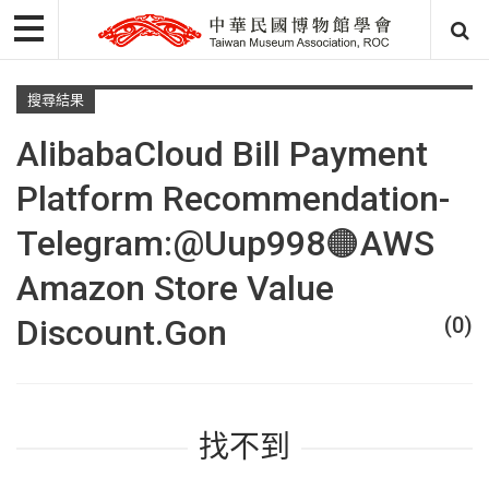
搜尋結果
AlibabaCloud Bill Payment
Platform Recommendation-
Telegram:@uup998🟠AWS
Amazon Store Value
Discount.gon
(0)
找不到