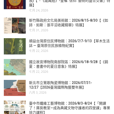
放)【「《龍藏經》-皇權. 信仰. 藝術的盛世交響」特
展】
七月 24, 2026
新竹縣政府文化局美術館：2026/8/15-8/30【《如
詩．如斯：張平沼收藏精華》特展】
七月 31, 2026
順益台灣原住民博物館：2026/7/7-9/13【草木生活
誌 — 臺灣原住民族植物紀實】
七月 22, 2026
國立故宮博物院南部院區：2026/6/18-9/28【《銷
夏：書畫中的夏日意象》特展】
七月 22, 2026
新北市立鶯歌陶瓷博物館：2026/07/31-
12/27【2026臺灣國際陶藝雙年展】
八月 3, 2026
臺中市纖維工藝博物館：2026/8/3-8/24【「開課
了！庫房教室—成為典藏文物守護者的四堂課」專業
培力課程】