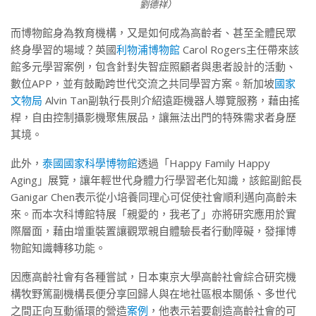
劉德祥）
而博物館身為教育機構，又是如何成為高齡者、甚至全體民眾
終身學習的場域？英國
利物浦博物館
Carol Rogers主任帶來該
館多元學習案例，包含針對失智症照顧者與患者設計的活動、
數位APP，並有鼓勵跨世代交流之共同學習方案。新加坡
國家
文物局
Alvin Tan副執行長則介紹遠距機器人導覽服務，藉由搖
桿，自由控制攝影機聚焦展品，讓無法出門的特殊需求者身歷
其境。
此外，
泰國國家科學博物館
透過「Happy Family Happy
Aging」展覽，讓年輕世代身體力行學習老化知識，該館副館長
Ganigar Chen表示從小培養同理心可促使社會順利邁向高齡未
來。而本次科博館特展「親愛的，我老了」亦將研究應用於實
際層面，藉由增重裝置讓觀眾親自體驗長者行動障礙，發揮博
物館知識轉移功能。
因應高齡社會有各種嘗試，日本東京大學高齡社會綜合研究機
構牧野篤副機構長便分享回歸人與在地社區根本關係、多世代
之間正向互動循環的營造
案例
，他表示若要創造高齡社會的可