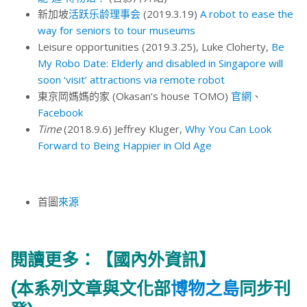
新加坡
活跃乐龄理事会
(2019.3.19)
A robot to ease the
way for seniors to tour museums
Leisure opportunities (2019.3.25), Luke Cloherty,
Be
My Robo Date: Elderly and disabled in Singapore will
soon ‘visit’ attractions via remote robot
東京岡媽媽的家 (Okasan’s house TOMO)
官網
、
Facebook
Time
(2018.9.6) Jeffrey Kluger,
Why You Can Look
Forward to Being Happier in Old Age
首圖
來源
閱讀更多：
【國內外資訊】
(本系列文章與文化部
博物之島
同步刊